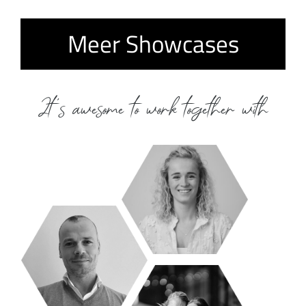
Meer Showcases
It's awesome to work together with
Nienke
Productiebaas
Jaap
Founder