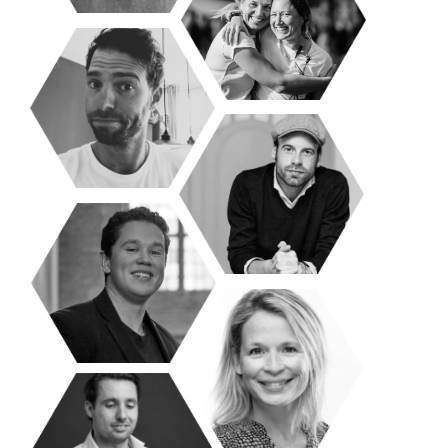
Do & Jannemieke
Productiebazen
Barbaas Nick
DFRNT
Daan
Grafisch wonder
Joren
Productiebaas
Ilse
Productietopper
Mr Wine Milan